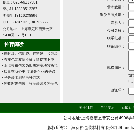
传真：021-69117581
需求数量：
李小姐 13818512287
询价单有效期：
李先生 18116238896
QQ：83737109、86762777
联系人：
公司地址：上海嘉定区曹安公路
公司名称：
4908弄161号1101
联系电话：
推荐阅读
联系邮箱：
• 自封袋、信封袋、夹链袋、拉链袋
• 春裕包装友情提醒：请提前下单
• 上海春裕包装为四川雅安地震祈福
规格描述：
• 质量在我心中,质量是企业的基础
如
• 马夹袋印刷的两种方式
电
• 热收缩袋包装、收缩袋以及热缩包
验证码：
关于我们
产品展示
新闻动
公司地址:上海嘉定区曹安公路4908弄161号11
版权所有©上海春裕包装材料有限公司 Shanghai ChunYu