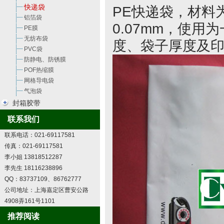
快递袋
PE快递袋，材料为
铝箔袋
0.07mm，使
PE膜
无纺布袋
度、袋子厚度及
PVC袋
防静电、防锈膜
POF热缩膜
网格导电袋
气泡袋
封箱胶带
联系我们
联系电话：021-69117581
传真：021-69117581
李小姐 13818512287
李先生 18116238896
QQ：83737109、86762777
公司地址：上海嘉定区曹安公路
4908弄161号1101
推荐阅读