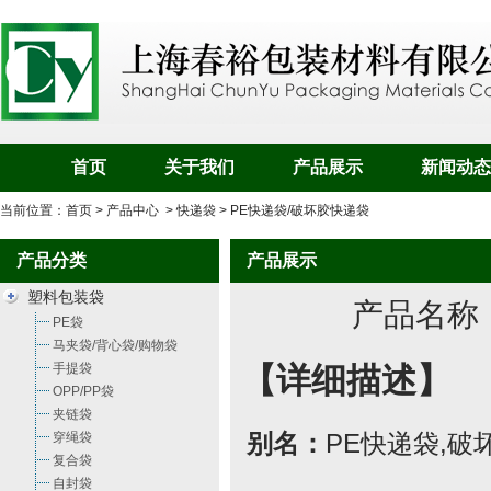
首页
关于我们
产品展示
新闻动态
当前位置：
首页
>
产品中心
>
快递袋
> PE快递袋/破坏胶快递袋
产品分类
产品展示
塑料包装袋
产品名称
PE袋
马夹袋/背心袋/购物袋
手提袋
【详细描述】
OPP/PP袋
夹链袋
穿绳袋
别名：
PE快递袋
,
破
复合袋
自封袋