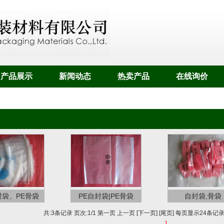
产品展示
新闻动态
热卖产品
在线询价
封袋、PE骨袋
PE自封袋|PE骨袋
自封袋,骨袋
共:3条记录 页次:1/1 第一页 上一页 [下一页] [尾页] 每页显示24条记
1