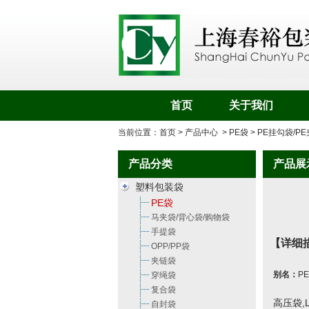
首页
关于我们
当前位置：
首页
>
产品中心
>
PE袋
> PE挂勾袋/P
产品分类
产品展
塑料包装袋
PE袋
马夹袋/背心袋/购物袋
手提袋
【详细
OPP/PP袋
夹链袋
别名：
P
穿绳袋
复合袋
高压袋
自封袋