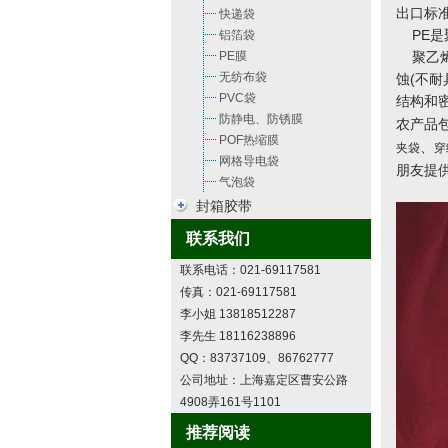
出口标
快递袋
PE是
铝箔袋
PE膜
聚乙烯无
无纺布袋
蚀(不
PVC袋
结构和密
防静电、防锈膜
农产品
POF热缩膜
、
夹袋
穿
网格导电袋
朋友提
气泡袋
封箱胶带
联系我们
联系电话：021-69117581
传真：021-69117581
李小姐 13818512287
李先生 18116238896
QQ：83737109、86762777
公司地址：上海嘉定区曹安公路
4908弄161号1101
推荐阅读