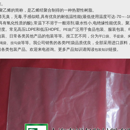
准。
聚乙烯的简称，是乙烯经聚合制得的一种热塑性树脂。
臭，无毒,手感似蜡,具有优良的耐低温性能(最低使用温度可达-70～-10
耐具有氧化性质的酸),常温下不溶于一般溶剂,吸水性小,电绝缘性能优良。
度。常见高压LDPE和低压HDPE。
广泛用于食品包装、服装包装、
PE袋
包装、日常各类其他产品的包装等等。按工艺不同，分为
、
、
平口袋
手提袋
、
等等。我公司销售的各类PE袋品质优良，全部采用进口原料
绳袋
挂勾袋
供各类包装产品。欢迎来电咨询。更多产品知识请阅读
链接。
包装知识