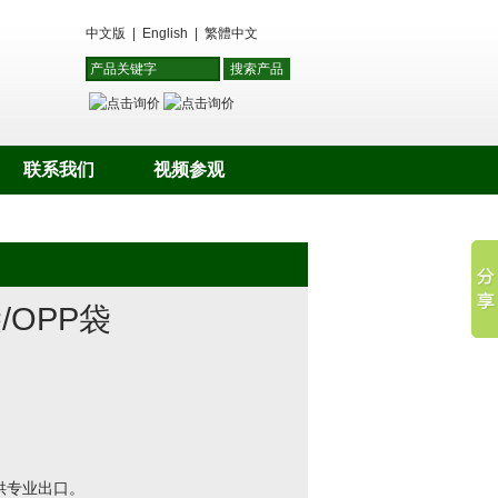
中文版
|
English
|
繁體中文
联系我们
视频参观
/OPP袋
供专业出口。