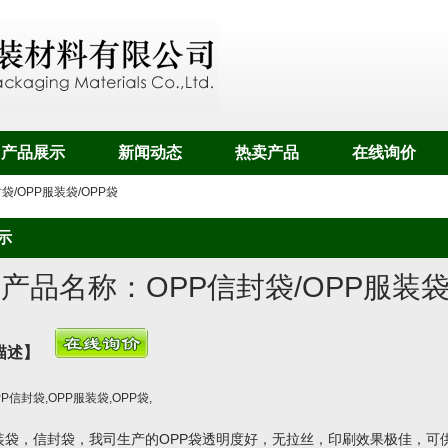
产品展示
新闻动态
热卖产品
在线询价
封袋/OPP服装袋/OPP袋
示
产品名称：
OPP信封袋/OPP服装袋
描述】
PP信封袋
,
OPP服装袋
,
OPP袋
,
服装袋，信封袋，我司生产的OPP袋透明度好，无拉丝，印刷效果极佳，可